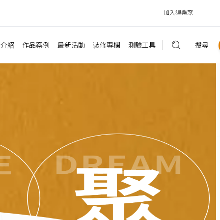
加入狸樂聚
務介紹
作品案例
最新活動
裝修專欄
測驗工具
搜尋
精選知識
估價試算工具
主題專欄
讓你更了解
售屋客變
室內設計
最新公告
屋裝潢
輕裝修
講座資訊
裝修新知
快速裝潢估價
案例文章
預售屋客變評估
屋翻新
辦公室作品
媒體報導
設計規劃
客製裝潢估價
客戶回饋
裝修許可診斷
部裝潢
店面作品
聯名活動
裝修預算
商空估價
影音專區
風格測驗
公室設計
合作夥伴
裝潢風格
商空租坪試算
心理測驗
面設計
建材裝飾
老屋延壽測驗
法規糾紛
商業空間
自地自建