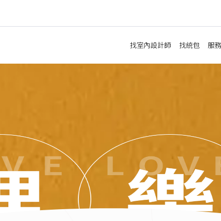
找室內設計師
找統包
服
預
新
老
局
辦
店