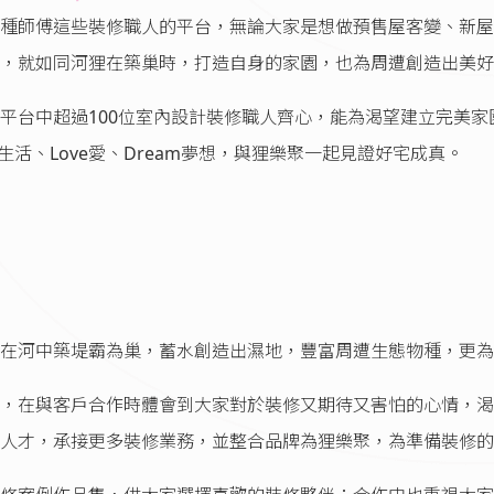
種師傅這些裝修職人的平台，無論大家是想做預售屋客變、新屋
，就如同河狸在築巢時，打造自身的家園，也為周遭創造出美好
的服務精神，平台中超過100位室內設計裝修職人齊心，能為渴望建
生活、Love愛、Dream夢想，與狸樂聚一起見證好宅成真。
在河中築堤霸為巢，蓄水創造出濕地，豐富周遭生態物種，更為
，在與客戶合作時體會到大家對於裝修又期待又害怕的心情，渴
人才，承接更多裝修業務，並整合品牌為狸樂聚，為準備裝修的