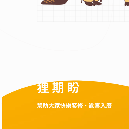
狸 期 盼
幫助大家快樂裝修、歡喜入厝