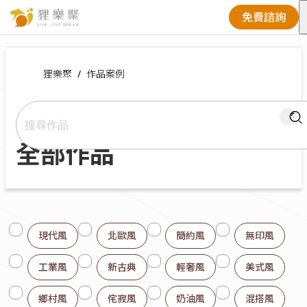
免費諮詢
狸樂聚
作品案例
Current:
全部作品
現代風
北歐風
簡約風
無印風
工業風
新古典
輕奢風
美式風
鄉村風
侘寂風
奶油風
混搭風