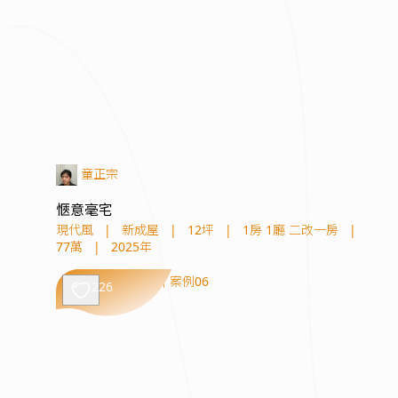
童正宗
愜意毫宅
現代風
|
新成屋
|
12坪
|
1房 1廳 二改一房
|
77萬
|
2025年
226