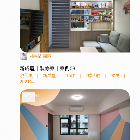
胡黃銘 團隊
新成屋｜裝修案｜案例03
現代風
|
新成屋
|
15坪
|
2房 1廳
|
90萬
|
2021年
257