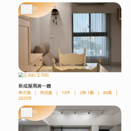
132
王沛鈞
新成屋兩房一廳
美式風
|
新成屋
|
13坪
|
2房 1廳
|
80萬
|
2025年
342