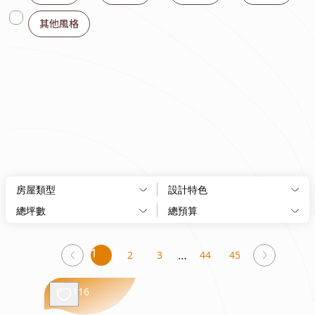
其他風格
You're
1
2
3
44
45
page
on
page
116