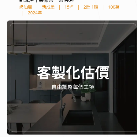
奶油風
|
新成屋
|
15坪
|
2房 1廳
|
100萬
|
2024年