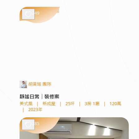
249
胡黃銘 團隊
靜謐日常｜裝修案
美式風
|
新成屋
|
25坪
|
3房 1廳
|
120萬
|
2023年
285