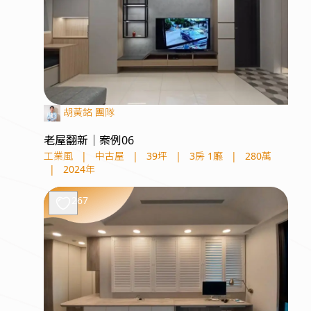
胡黃銘 團隊
老屋翻新｜案例06
工業風
|
中古屋
|
39坪
|
3房 1廳
|
280萬
|
2024年
267