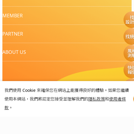
MEMBER
設
PARTNER
找
風
ABOUT US
測
快
報
我們使用 Cookie 來確保您在網站上能獲得良好的體驗。如果您繼續
TOP
使用本網站，我們將認定您接受並理解我們的
隱私政策
和
使用者條
款
。
免責聲明
服務條款
隱私權政策
聯絡我們
網站導覽
版權所有 © 2016-2026 源美國際企業有限公司