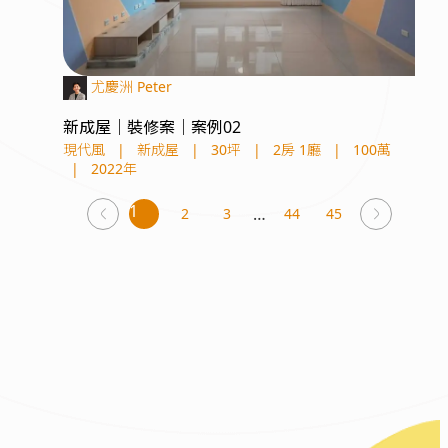
尤慶洲 Peter
新成屋｜裝修案｜案例02
現代風
|
新成屋
|
30坪
|
2房 1廳
|
100萬
|
2022年
You're
1
2
3
44
45
page
on
page