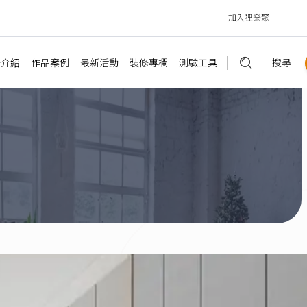
加入狸樂聚
務介紹
作品案例
最新活動
裝修專欄
測驗工具
搜尋
精選知識
估價試算工具
主題專欄
讓你更了解
售屋客變
室內設計
最新公告
屋裝潢
輕裝修
講座資訊
裝修新知
快速裝潢估價
案例文章
預售屋客變評估
屋翻新
辦公室作品
媒體報導
設計規劃
客製裝潢估價
客戶回饋
裝修許可診斷
部裝潢
店面作品
聯名活動
裝修預算
商空估價
影音專區
風格測驗
公室設計
合作夥伴
裝潢風格
商空租坪試算
心理測驗
面設計
建材裝飾
老屋延壽測驗
法規糾紛
商業空間
自地自建