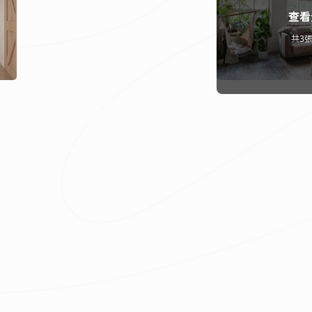
查看
共3