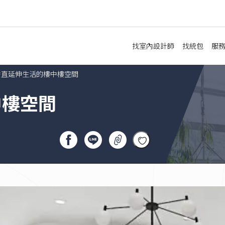
找室內設計師
找統包
服
垂直延伸生活的樓中樓空間
urrent:
預
中樓空間
新
老
局
辦
店