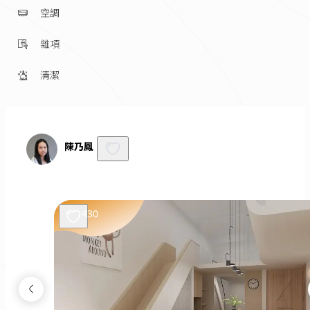
空調
雜項
清潔
陳乃鳳
430