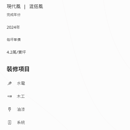
現代風
混搭風
完成年份
2024年
每坪單價
4.2萬/實坪
裝修項目
水電
木工
油漆
系統